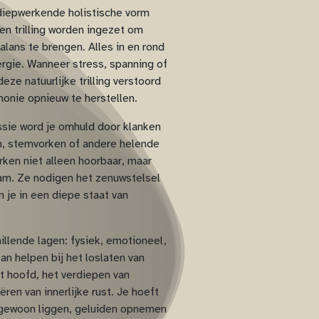
 diepwerkende holistische vorm
en trilling worden ingezet om
alans te brengen. Alles in en rond
ergie. Wanneer stress, spanning of
eze natuurlijke trilling verstoord
monie opnieuw te herstellen.
ssie word je omhuld door klanken
n, stemvorken of andere helende
rken niet alleen hoorbaar, maar
aam. Ze nodigen het zenuwstelsel
 je in een diepe staat van
illende lagen: fysiek, emotioneel,
an helpen bij het loslaten van
t hoofd, het verdiepen van
ren van innerlijke rust. Je hoeft
 gewoon liggen, geluiden opnemen