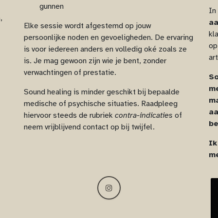
gunnen
In
,
a
Elke sessie wordt afgestemd op jouw
kl
persoonlijke noden en gevoeligheden. De ervaring
op
is voor iedereen anders en volledig oké zoals ze
ar
is. Je mag gewoon zijn wie je bent, zonder
verwachtingen of prestatie.
So
me
Sound healing is minder geschikt bij bepaalde
ma
medische of psychische situaties. Raadpleeg
aa
hiervoor steeds de rubriek
contra-indicaties
of
be
neem vrijblijvend contact op bij twijfel.
Ik
me