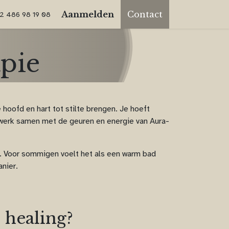
Aanmelden
Contact
2 486 98 19
08
pie
hoofd en hart tot stilte brengen. Je hoeft
Ik werk samen met de geuren en energie van Aura-
e. Voor sommigen voelt het als een warm bad
anier.
 healing?