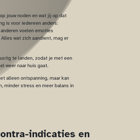
p jouw noden en wat jij op dat
g is voor iedereen anders:
 anderen voelen emoties
 Alles wat zich aandient, mag er
rustig te landen, zodat je met een
l weer naar huis gaat.
et alleen ontspanning, maar kan
n, minder stress en meer balans in
ontra-indicaties en